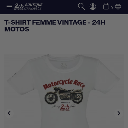

0
T-SHIRT FEMME VINTAGE - 24H
MOTOS

