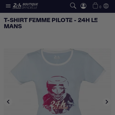

0
T-SHIRT FEMME PILOTE - 24H LE
MANS

