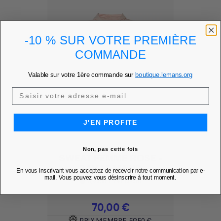
-10 % SUR VOTRE PREMIÈRE
COMMANDE
Valable sur votre 1ère commande sur
boutique.lemans.org
J'EN PROFITE
Non, pas cette fois
SWEAT FEMME ROSE -
24H LE MANS
En vous inscrivant vous acceptez de recevoir notre communication par e-
mail. Vous pouvez vous désinscrire à tout moment.
Ajouter à mes favoris
favorite
Prix
70,00 €
PRIX MEMBRE
59,50 €