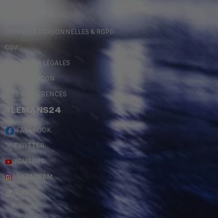
LÉGALES
DONNÉES PERSONNELLES & RGPD
CGV
MENTIONS LÉGALES
CONTREFAÇON
MES PRÉFÉRENCES
#LEMANS24
FACEBOOK
TWITTER
YOUTUBE
INSTAGRAM
TIKTOK