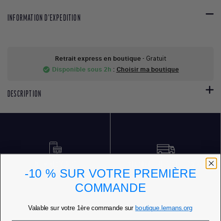
INFORMATION D'EXPEDITION
Retrait express en boutique
- Gratuit
Disponible sous 2h
:
Choisir ma boutique
check_circle
DESCRIPTION
PAIEMENT SÉCURISÉ
LIVRAISON OFFERTE DÈS 85 € D'ACHATS
-10 % SUR VOTRE PREMIÈRE
COMMANDE
Valable sur votre 1ère commande sur
boutique.lemans.org