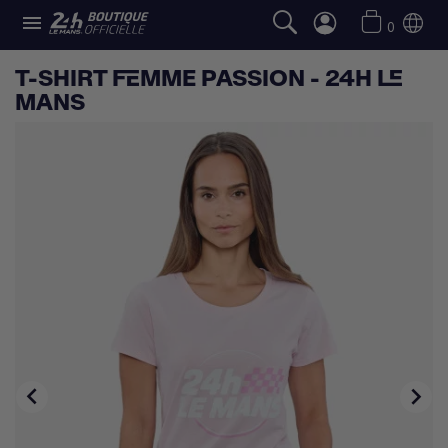

0
T-SHIRT FEMME PASSION - 24H LE
MANS

