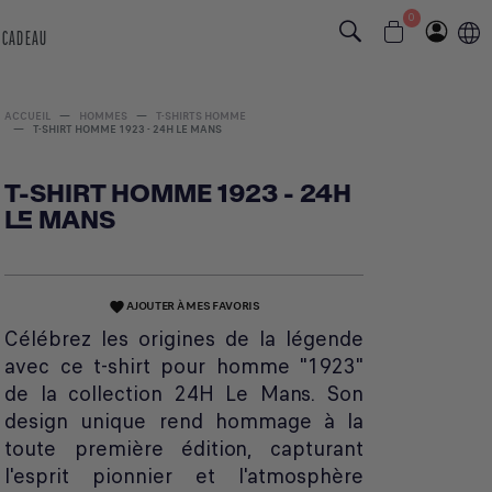
0
 CADEAU
ACCUEIL
HOMMES
T-SHIRTS HOMME
T-SHIRT HOMME 1923 - 24H LE MANS
T-SHIRT HOMME 1923 - 24H
LE MANS
AJOUTER À MES FAVORIS
favorite
Célébrez les origines de la légende
avec ce t-shirt pour homme "1923"
de la collection 24H Le Mans. Son
design unique rend hommage à la
toute première édition, capturant
l'esprit pionnier et l'atmosphère