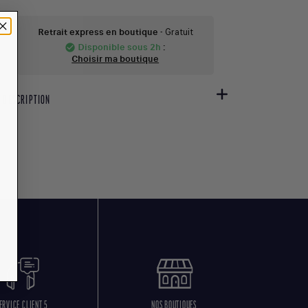
Retrait express en boutique
- Gratuit
Disponible sous 2h
:
check_circle
Choisir ma boutique
DESCRIPTION
ERVICE CLIENT 5
NOS BOUTIQUES