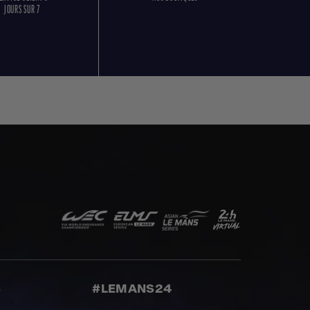
JOURS SUR 7
S
#LEMANS24