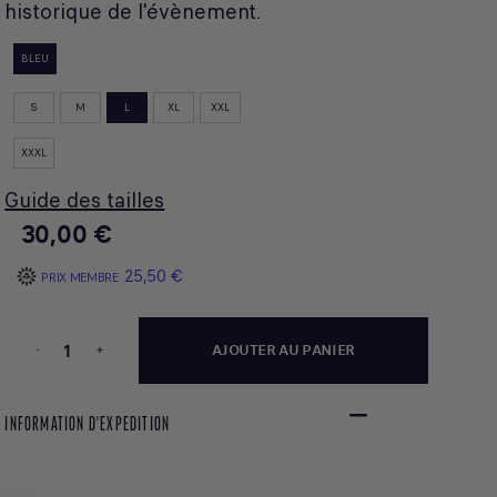
historique de l'évènement.
BLEU
S
M
L
XL
XXL
XXXL
Guide des tailles
30,00 €
25,50 €
PRIX MEMBRE
-
+
AJOUTER AU PANIER
INFORMATION D'EXPEDITION