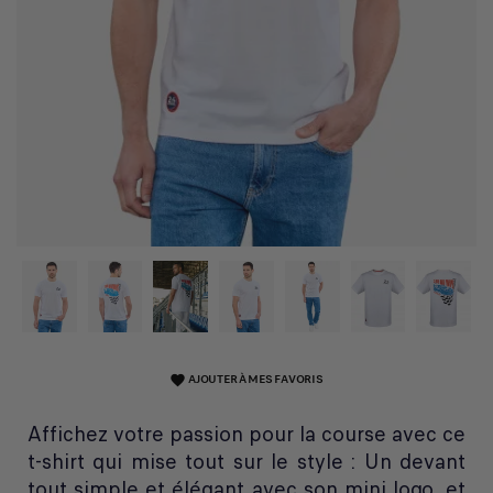
AJOUTER À MES FAVORIS
favorite
Affichez votre passion pour la course avec ce
t-shirt qui mise tout sur le style : Un devant
tout simple et élégant avec son mini logo, et