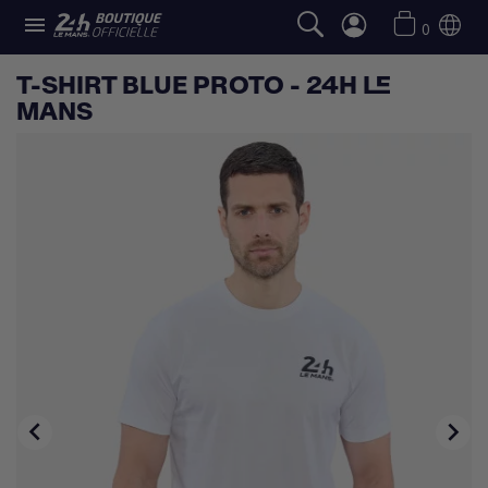

0
T-SHIRT BLUE PROTO - 24H LE
MANS

