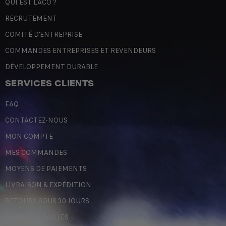
QUI EST L'ACO ?
RECRUTEMENT
COMITÉ D'ENTREPRISE
COMMANDES ENTREPRISES ET REVENDEURS
DÉVELOPPEMENT DURABLE
SERVICES CLIENTS
FAQ
CONTACTEZ-NOUS
MON COMPTE
MES COMMANDES
MOYENS DE PAIEMENTS
LIVRAISON & EXPÉDITION
RETOURS SOUS 30 JOURS
GUIDE DES TAILLES