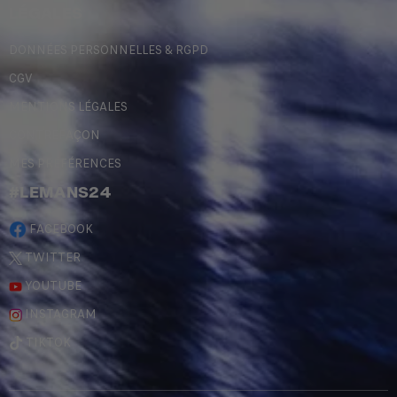
LÉGALES
DONNÉES PERSONNELLES & RGPD
CGV
MENTIONS LÉGALES
CONTREFAÇON
MES PRÉFÉRENCES
#LEMANS24
FACEBOOK
TWITTER
YOUTUBE
INSTAGRAM
TIKTOK