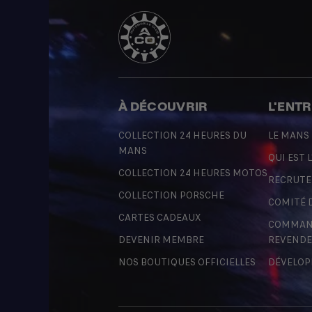
À DÉCOUVRIR
L'ENT
COLLECTION 24 HEURES DU
LE MANS
MANS
QUI EST L
COLLECTION 24 HEURES MOTOS
RECRUT
COLLECTION PORSCHE
COMITÉ 
CARTES CADEAUX
COMMAND
DEVENIR MEMBRE
REVENDE
NOS BOUTIQUES OFFICIELLES
DÉVELOP