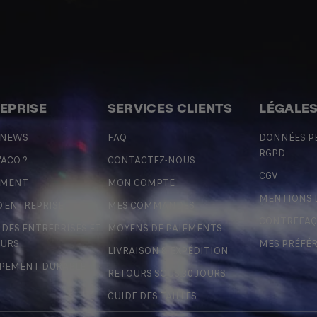
REPRISE
SERVICES CLIENTS
LÉGALE
 NEWS
FAQ
DONNÉES P
RGPD
'ACO ?
CONTACTEZ-NOUS
CGV
EMENT
MON COMPTE
MENTIONS 
D'ENTREPRISE
MES COMMANDES
CONTREFA
ES ENTREPRISES ET
MOYENS DE PAIEMENTS
URS
MES PRÉFÉ
LIVRAISON & EXPÉDITION
PEMENT DURABLE
RETOURS SOUS 30 JOURS
GUIDE DES TAILLES