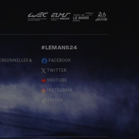
S
#LEMANS24
ERSONNELLES &
FACEBOOK
TWITTER
YOUTUBE
LÉGALES
INSTAGRAM
ÇON
TIKTOK
RENCES