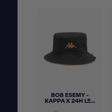
BOB ESEMY -
Achat express

KAPPA X 24H LE...