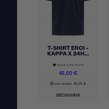
T-SHIRT EROI -
Achat express

KAPPA X 24H...
Ajouter à mes favoris
favorite
Prix
45,00 €
38,25 €
PRIX MEMBRE
DÉCOUVRIR