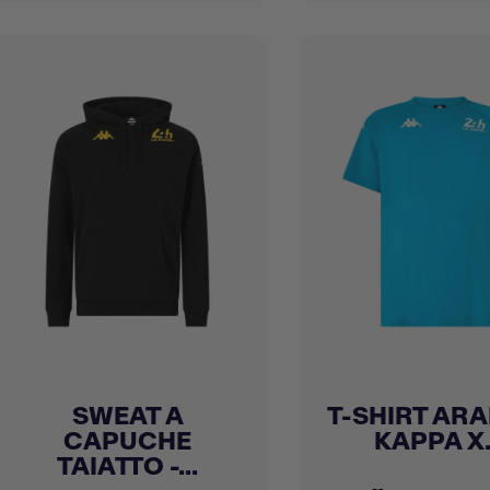
SWEAT A
T-SHIRT ARA
Achat express
Achat express


CAPUCHE
KAPPA X.
TAIATTO -...