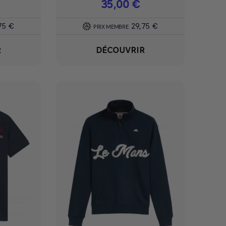
Prix
35,00 €
75 €
29,75 €
PRIX MEMBRE
R
DÉCOUVRIR