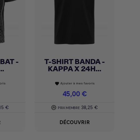
BAT -
T-SHIRT BANDA -
Achat express

..
KAPPA X 24H...
oris
Ajouter à mes favoris
favorite
Prix
45,00 €
15 €
38,25 €
PRIX MEMBRE
R
DÉCOUVRIR