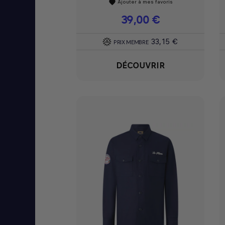
Ajouter à mes favoris
favorite
Prix
39,00 €
33,15 €
PRIX MEMBRE
DÉCOUVRIR