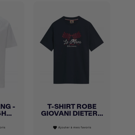
NG -
T-SHIRT ROBE
Achat express

H...
GIOVANI DIETER...
oris
Ajouter à mes favoris
favorite