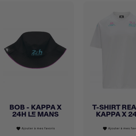
BOB - KAPPA X
T-SHIRT REA
Achat express
Achat express


24H LE MANS
KAPPA X 24
Ajouter à mes favoris
Ajouter à mes fav
favorite
favorite