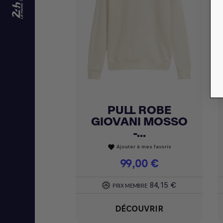
PULL ROBE
Achat express

GIOVANI MOSSO
-...
Ajouter à mes favoris
favorite
Prix
99,00 €
84,15 €
PRIX MEMBRE
DÉCOUVRIR