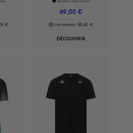
oris
Ajouter à mes favoris
favorite
Prix
69,00 €
15 €
58,65 €
PRIX MEMBRE
R
DÉCOUVRIR