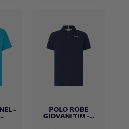
NEL -
POLO ROBE
Achat express

..
GIOVANI TIM -...