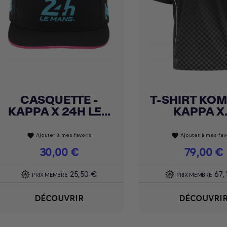
CASQUETTE -
T-SHIRT KOM
Achat express
Achat express


KAPPA X 24H LE...
KAPPA X.
Ajouter à mes favoris
Ajouter à mes fav
favorite
favorite
Prix
30,00 €
Prix
79,00 €
25,50 €
67,
PRIX MEMBRE
PRIX MEMBRE
DÉCOUVRIR
DÉCOUVRI