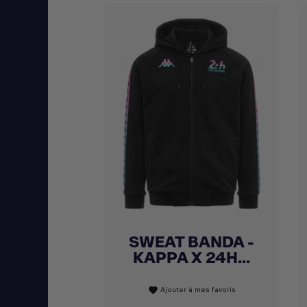
SWEAT BANDA -
Achat express

KAPPA X 24H...
Ajouter à mes favoris
favorite