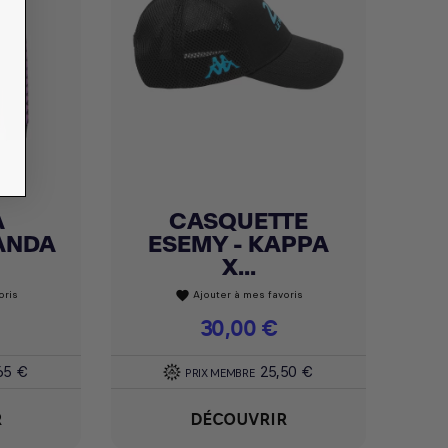
A
CASQUETTE
Achat express

ANDA
ESEMY - KAPPA
X...
oris
Ajouter à mes favoris
favorite
Prix
30,00 €
65 €
25,50 €
PRIX MEMBRE
R
DÉCOUVRIR