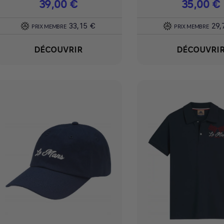
Prix
39,00 €
Prix
35,00 €
33,15 €
29,
PRIX MEMBRE
PRIX MEMBRE
DÉCOUVRIR
DÉCOUVRI