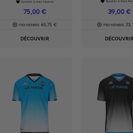
Ajouter à mes fav
favorite
Ajouter à mes favoris
favorite
Prix
75,00 €
Prix
39,00 €
63,75 €
33,
PRIX MEMBRE
PRIX MEMBRE
DÉCOUVRIR
DÉCOUVRI