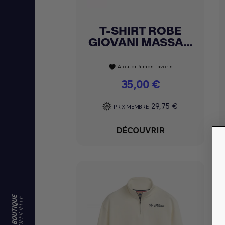
T-SHIRT ROBE
Achat express

GIOVANI MASSA...
Ajouter à mes favoris
favorite
Prix
35,00 €
29,75 €
PRIX MEMBRE
DÉCOUVRIR