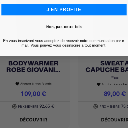
J'EN PROFITE
Non, pas cette fois
En vous inscrivant vous acceptez de recevoir notre communication par e-
mail. Vous pouvez vous désinscrire à tout moment.
BODYWARMER
SWEAT 
Achat express
Achat express


ROBE GIOVANI...
CAPUCHE B
-...
Ajouter à mes favoris
favorite
Ajouter à mes fav
favorite
Prix
109,00 €
Prix
89,00 €
92,65 €
75,
PRIX MEMBRE
PRIX MEMBRE
DÉCOUVRIR
DÉCOUVRI