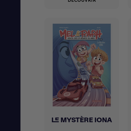
DÉCOUVRIR
LE MYSTÈRE IONA
Achat express
