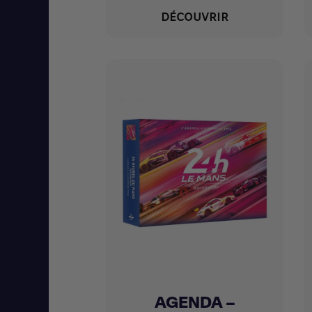
DÉCOUVRIR
AGENDA –
Achat express
