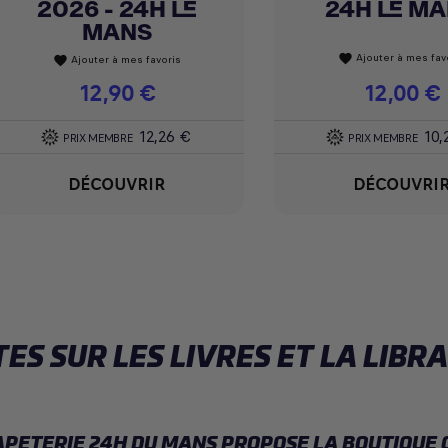
2026 - 24H LE
24H LE M
MANS
Ajouter à mes fav
favorite
Ajouter à mes favoris
favorite
Prix
12,90 €
Prix
12,00 €
12,26 €
10,
PRIX MEMBRE
PRIX MEMBRE
DÉCOUVRIR
DÉCOUVRI
S SUR LES LIVRES ET LA LIBRA
APETERIE 24H DU MANS PROPOSE LA BOUTIQUE O