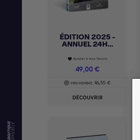
ÉDITION 2025 -
Achat express

ANNUEL 24H...
Ajouter à mes favoris
favorite
Prix
49,00 €
46,55 €
PRIX MEMBRE
DÉCOUVRIR