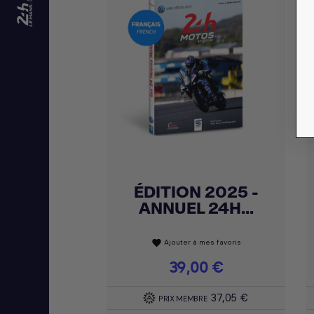
ÉDITION 2025 -
Achat express

ANNUEL 24H...
Ajouter à mes favoris
favorite
Prix
39,00 €
37,05 €
PRIX MEMBRE