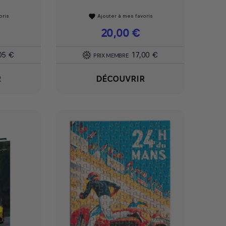
oris
Ajouter à mes favoris
favorite
Prix
20,00 €
05 €
17,00 €
PRIX MEMBRE
R
DÉCOUVRIR