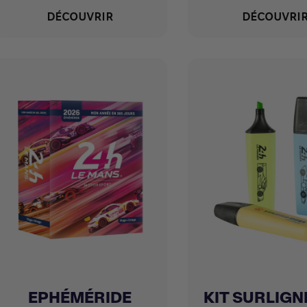
DÉCOUVRIR
DÉCOUVRI
EPHÉMÉRIDE
KIT SURLIGN
Achat express
Achat express

