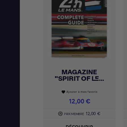
MAGAZINE
Achat express

"SPIRIT OF LE...
Ajouter à mes favoris
favorite
Prix
12,00 €
12,00 €
PRIX MEMBRE