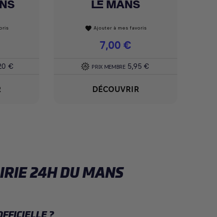
ANS
LE MANS
oris
Ajouter à mes favoris
favorite
Prix
7,00 €
20 €
5,95 €
PRIX MEMBRE
R
DÉCOUVRIR
IRIE 24H DU MANS
FFICIELLE ?