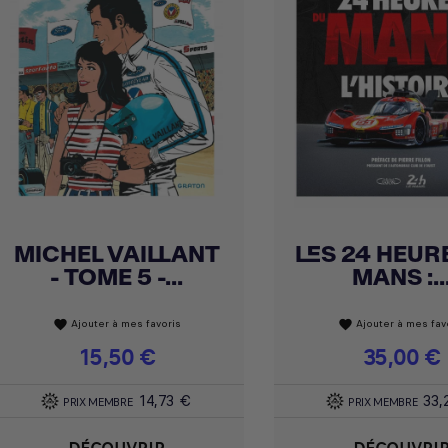
MICHEL VAILLANT
LES 24 HEUR
Achat express
Achat express


- TOME 5 -...
MANS :..
Ajouter à mes favoris
Ajouter à mes fav
favorite
favorite
Prix
15,50 €
Prix
35,00 €
14,73 €
33,
PRIX MEMBRE
PRIX MEMBRE