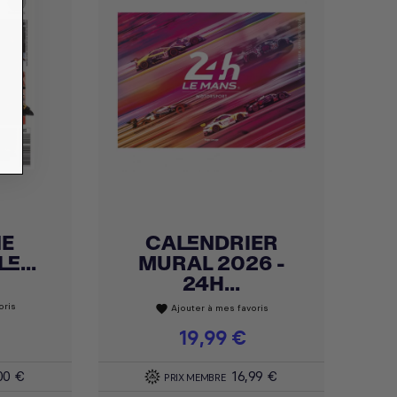
NE
CALENDRIER
Achat express

E...
MURAL 2026 -
24H...
oris
Ajouter à mes favoris
favorite
Prix
19,99 €
00 €
16,99 €
PRIX MEMBRE