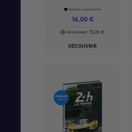
Ajouter à mes favoris
favorite
Prix
16,00 €
15,20 €
PRIX MEMBRE
DÉCOUVRIR