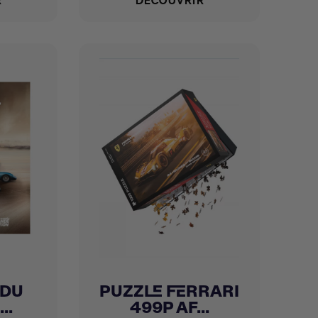
R
DÉCOUVRIR
 DU
PUZZLE FERRARI
Achat express

..
499P AF...