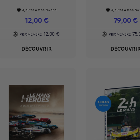
Ajouter à mes favoris
Ajouter à mes fav
favorite
favorite
Prix
12,00 €
Prix
79,00 €
12,00 €
75,
PRIX MEMBRE
PRIX MEMBRE
DÉCOUVRIR
DÉCOUVRI