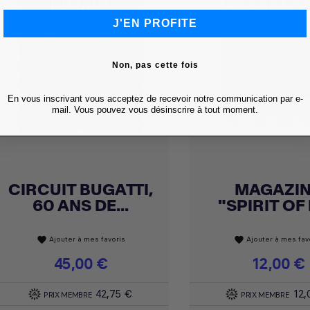
J'EN PROFITE
Non, pas cette fois
En vous inscrivant vous acceptez de recevoir notre communication par e-
mail. Vous pouvez vous désinscrire à tout moment.
CIRCUIT BUGATTI,
MAGAZI
Achat express
Achat express


60 ANS DE...
"SPIRIT OF L
Ajouter à mes favoris
Ajouter à mes fav
favorite
favorite
Prix
45,00 €
Prix
12,00 €
42,75 €
12,
PRIX MEMBRE
PRIX MEMBRE