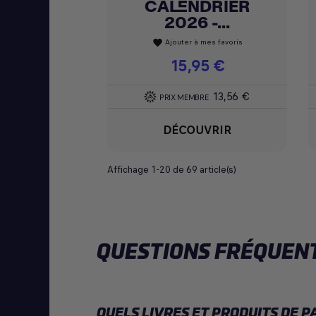
CALENDRIER
2026 -...
Ajouter à mes favoris
favorite
Prix
15,95 €
13,56 €
PRIX MEMBRE
DÉCOUVRIR
Affichage 1-20 de 69 article(s)
QUESTIONS FRÉQUENTE
QUELS LIVRES ET PRODUITS DE P