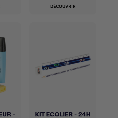
R
DÉCOUVRIR
EUR -
KIT ECOLIER - 24H
Achat express
