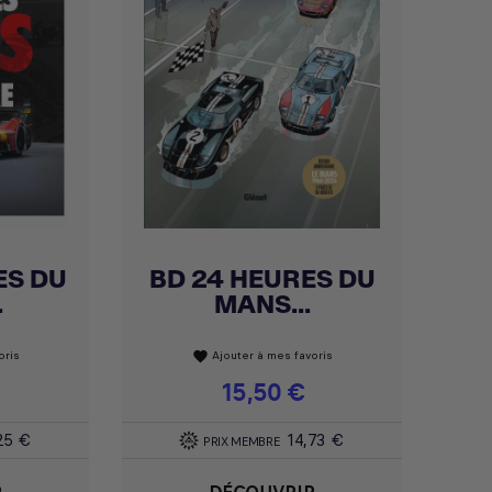
ES DU
BD 24 HEURES DU
Achat express

.
MANS...
oris
Ajouter à mes favoris
favorite
Prix
15,50 €
25 €
14,73 €
PRIX MEMBRE