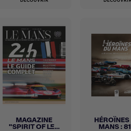
DÉCOUVRIR
DÉCOUVRI
MAGAZINE
HÉROÏNES
Achat express
Achat express


"SPIRIT OF LE...
MANS : 81.