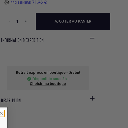
71,96 €
PRIX MEMBRE
-
+
AJOUTER AU PANIER
INFORMATION D'EXPEDITION
Retrait express en boutique
- Gratuit
Disponible sous 2h
:
check_circle
Choisir ma boutique
DESCRIPTION