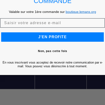
COMMANDE
Valable sur votre 1ère commande sur
boutique.lemans.org
J'EN PROFITE
Non, pas cette fois
En vous inscrivant vous acceptez de recevoir notre communication par e-
LIVRAISON OFFERTE
RETOURS GRATUITS
S
mail. Vous pouvez vous désinscrire à tout moment.
DÈS 85 € D'ACHATS