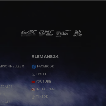
S
#LEMANS24
ERSONNELLES &
FACEBOOK
TWITTER
YOUTUBE
LÉGALES
INSTAGRAM
ÇON
TIKTOK
RENCES