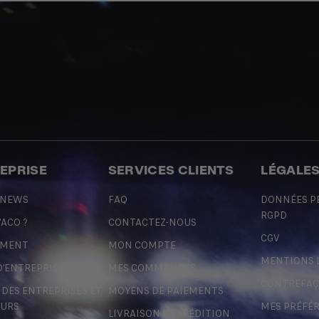
REPRISE
SERVICES CLIENTS
LÉGALE
 NEWS
FAQ
DONNÉES P
RGPD
'ACO ?
CONTACTEZ-NOUS
CGV
EMENT
MON COMPTE
MENTIONS 
D'ENTREPRISE
MES COMMANDES
CONTREFA
ES ENTREPRISES ET
MOYENS DE PAIEMENTS
URS
MES PRÉFÉ
LIVRAISON & EXPÉDITION