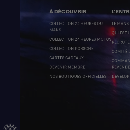
À DÉCOUVRIR
L'ENT
COLLECTION 24 HEURES DU
LE MANS
MANS
QUI EST L
COLLECTION 24 HEURES MOTOS
RECRUT
COLLECTION PORSCHE
COMITÉ 
CARTES CADEAUX
COMMAND
DEVENIR MEMBRE
REVENDE
NOS BOUTIQUES OFFICIELLES
DÉVELOP