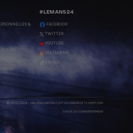
S
#LEMANS24
ERSONNELLES &
FACEBOOK
TWITTER
YOUTUBE
LÉGALES
INSTAGRAM
ÇON
TIKTOK
RENCES
© ACO 2026
- UNE RÉALISATION
C'EST QUI MAURICE
? X
HAPPY END
CHOIX DU CONSENTEMENT