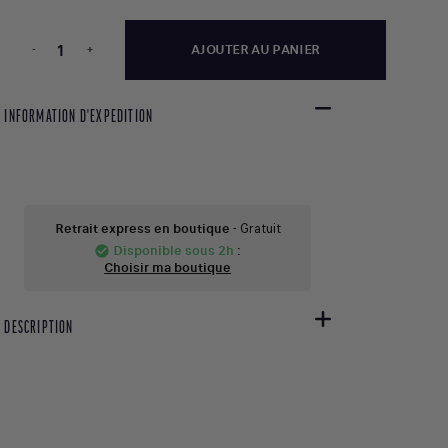
-
+
AJOUTER AU PANIER
INFORMATION D'EXPEDITION
Retrait express en boutique
- Gratuit
Disponible sous 2h
:
check_circle
Choisir ma boutique
DESCRIPTION