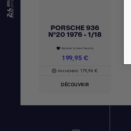
PORSCHE 936
Achat express

N°20 1976 - 1/18
Ajouter à mes favoris
favorite
Prix
199,95 €
179,96 €
PRIX MEMBRE
DÉCOUVRIR