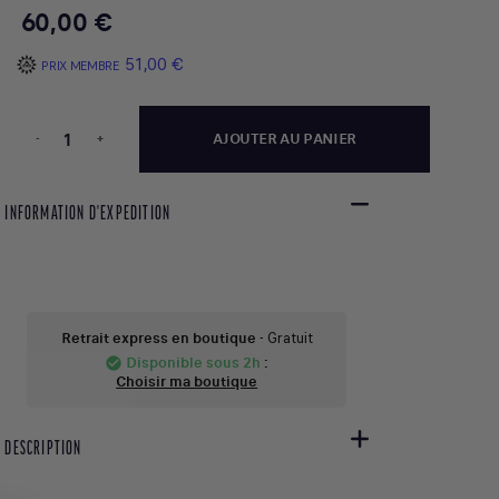
60,00 €
51,00 €
PRIX MEMBRE
-
+
AJOUTER AU PANIER
INFORMATION D'EXPEDITION
Retrait express en boutique
- Gratuit
Disponible sous 2h
:
check_circle
Choisir ma boutique
DESCRIPTION