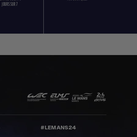
JOURS SUR 7
S
#LEMANS24