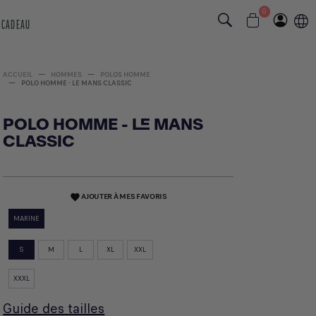
0
 CADEAU
ACCUEIL
HOMMES
POLOS HOMME
POLO HOMME - LE MANS CLASSIC
POLO HOMME - LE MANS
CLASSIC
AJOUTER À MES FAVORIS
favorite
MARINE
S
M
L
XL
XXL
XXXL
Guide des tailles