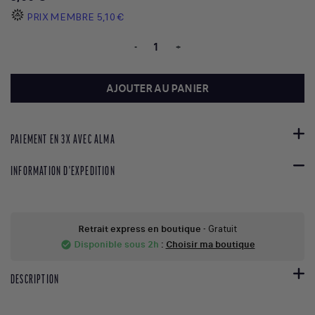
PRIX MEMBRE
5,10 €
-
+
AJOUTER AU PANIER
PAIEMENT EN 3X AVEC ALMA
INFORMATION D'EXPEDITION
Retrait express en boutique
- Gratuit
Disponible sous 2h
:
Choisir ma boutique
check_circle
DESCRIPTION