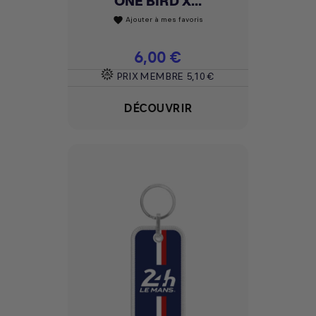
ONE BIRD X...
Ajouter à mes favoris
favorite
Prix
6,00 €
PRIX MEMBRE
5,10 €
DÉCOUVRIR