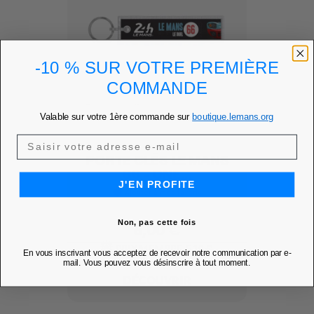
-10 % SUR VOTRE PREMIÈRE
COMMANDE
Valable sur votre 1ère commande sur
boutique.lemans.org
PORTE CLÉS LE MANS
66 - ONE...
J'EN PROFITE
Ajouter à mes favoris
favorite
Non, pas cette fois
Prix
6,00 €
PRIX MEMBRE
5,10 €
En vous inscrivant vous acceptez de recevoir notre communication par e-
mail. Vous pouvez vous désinscrire à tout moment.
DÉCOUVRIR