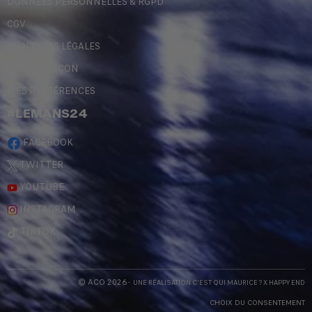
DONNÉES PERSONNELLES & RGPD
CGV
MENTIONS LÉGALES
CONTREFAÇON
MES PRÉFÉRENCES
#LEMANS24
FACEBOOK
TWITTER
YOUTUBE
INSTAGRAM
TIKTOK
© ACO 2026
- UNE RÉALISATION
C'EST QUI MAURICE
? X
HAPPY END
CHOIX DU CONSENTEMENT