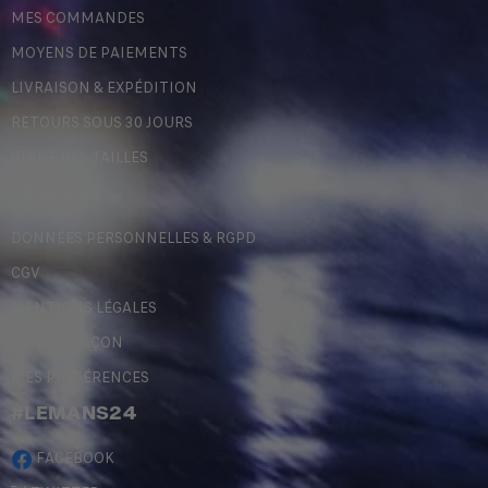
MES COMMANDES
MOYENS DE PAIEMENTS
LIVRAISON & EXPÉDITION
RETOURS SOUS 30 JOURS
GUIDE DES TAILLES
LÉGALES
DONNÉES PERSONNELLES & RGPD
CGV
MENTIONS LÉGALES
CONTREFAÇON
MES PRÉFÉRENCES
#LEMANS24
FACEBOOK