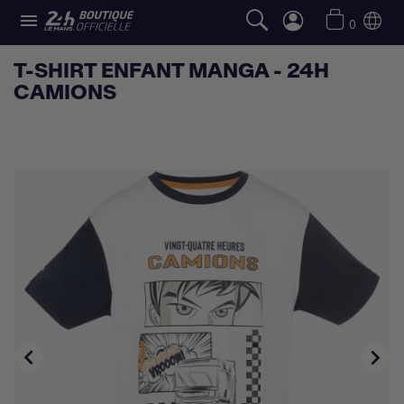

0
T-SHIRT ENFANT MANGA - 24H
CAMIONS

