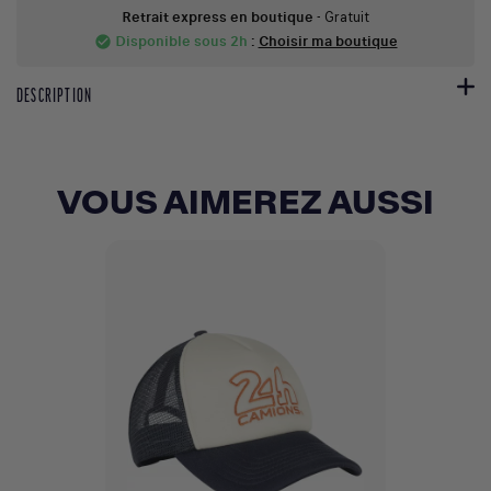
Retrait express en boutique
- Gratuit
Disponible sous 2h
:
Choisir ma boutique
check_circle
DESCRIPTION
VOUS AIMEREZ AUSSI