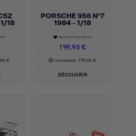
C52
PORSCHE 956 N°7
Achat express

 1/18
1984 - 1/18
oris
Ajouter à mes favoris
favorite
Prix
199,95 €
,96 €
179,96 €
PRIX MEMBRE
R
DÉCOUVRIR