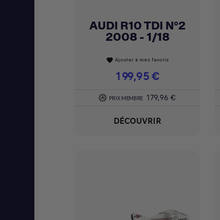
AUDI R10 TDI N°2
Achat express

2008 - 1/18
Ajouter à mes favoris
favorite
Prix
199,95 €
179,96 €
PRIX MEMBRE
DÉCOUVRIR