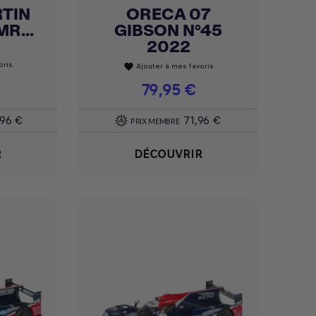
TIN
ORECA 07
Achat express

R...
GIBSON N°45
2022
oris
Ajouter à mes favoris
favorite
Prix
79,95 €
,96 €
71,96 €
PRIX MEMBRE
R
DÉCOUVRIR