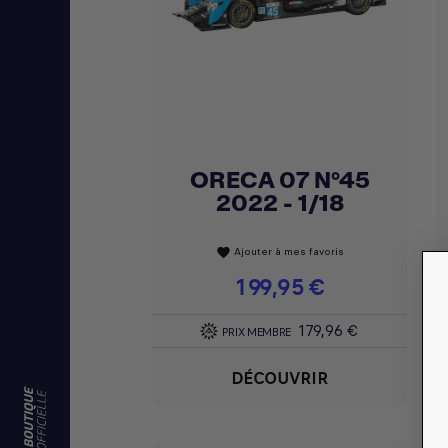
ORECA 07 N°45
Achat express

2022 - 1/18
Ajouter à mes favoris
favorite
Prix
199,95 €
179,96 €
PRIX MEMBRE
DÉCOUVRIR