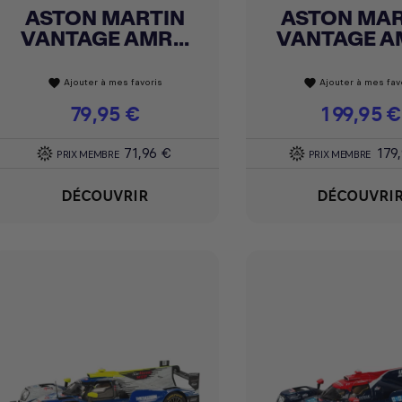
ASTON MARTIN
ASTON MAR
Achat express
Achat express


VANTAGE AMR...
VANTAGE AM
Ajouter à mes favoris
Ajouter à mes fav
favorite
favorite
Prix
79,95 €
Prix
199,95 €
71,96 €
179
PRIX MEMBRE
PRIX MEMBRE
DÉCOUVRIR
DÉCOUVRI