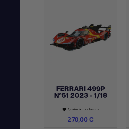
FERRARI 499P
Achat express

N°51 2023 - 1/18
Ajouter à mes favoris
favorite
Prix
270,00 €