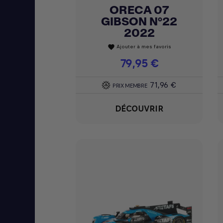
ORECA 07
Achat express

GIBSON N°22
2022
Ajouter à mes favoris
favorite
Prix
79,95 €
71,96 €
PRIX MEMBRE
DÉCOUVRIR