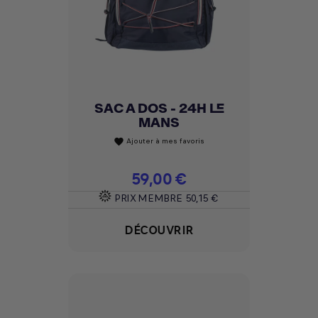
SAC A DOS - 24H LE
MANS
Ajouter à mes favoris
favorite
Prix
59,00 €
PRIX MEMBRE
50,15 €
DÉCOUVRIR