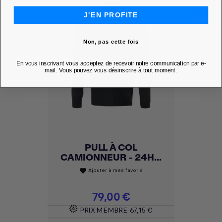
J'EN PROFITE
Non, pas cette fois
En vous inscrivant vous acceptez de recevoir notre communication par e-
mail. Vous pouvez vous désinscrire à tout moment.
PULL À COL
CAMIONNEUR - 24H...
Ajouter à mes favoris
favorite
Prix
79,00 €
PRIX MEMBRE
67,15 €