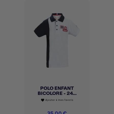
POLO ENFANT
BICOLORE - 24...
Ajouter à mes favoris
favorite
Prix
35,00 €