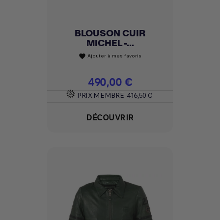
BLOUSON CUIR
MICHEL -...
Ajouter à mes favoris
favorite
Prix
490,00 €
PRIX MEMBRE
416,50 €
DÉCOUVRIR