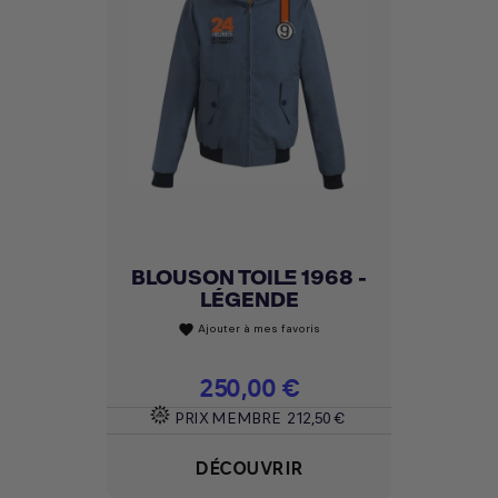
BLOUSON TOILE 1968 -
LÉGENDE
Ajouter à mes favoris
favorite
Prix
250,00 €
PRIX MEMBRE
212,50 €
DÉCOUVRIR