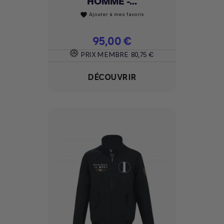
HOMME -...
Ajouter à mes favoris
favorite
Prix
95,00 €
PRIX MEMBRE
80,75 €
DÉCOUVRIR