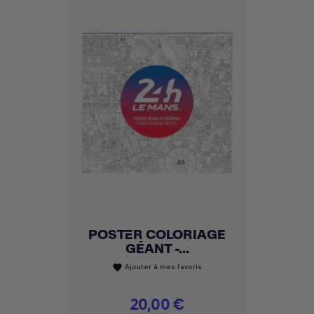
POSTER COLORIAGE
GÉANT -...
Ajouter à mes favoris
favorite
Prix
20,00 €