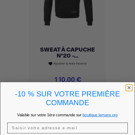
SWEAT À CAPUCHE
N°20 -...
Ajouter à mes favoris
favorite
Prix
110,00 €
PRIX MEMBRE
93,50 €
-10 % SUR VOTRE PREMIÈRE
DÉCOUVRIR
COMMANDE
Valable sur votre 1ère commande sur
boutique.lemans.org