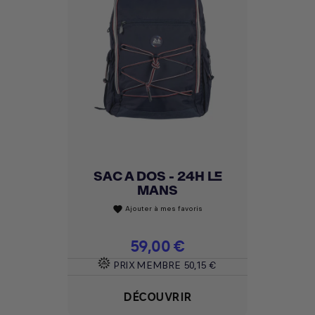
SAC A DOS - 24H LE
MANS
Ajouter à mes favoris
favorite
Prix
59,00 €
PRIX MEMBRE
50,15 €
DÉCOUVRIR