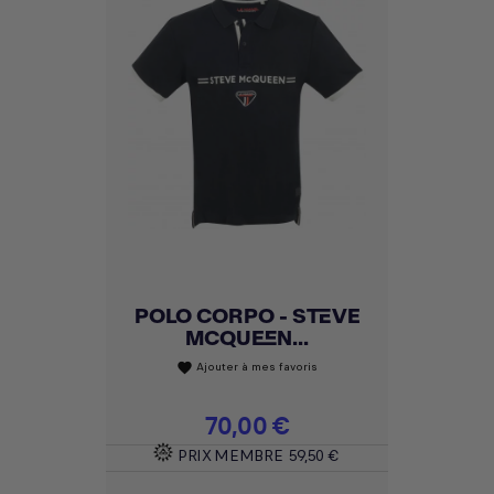
POLO CORPO - STEVE
MCQUEEN...
Ajouter à mes favoris
favorite
Prix
70,00 €
PRIX MEMBRE
59,50 €