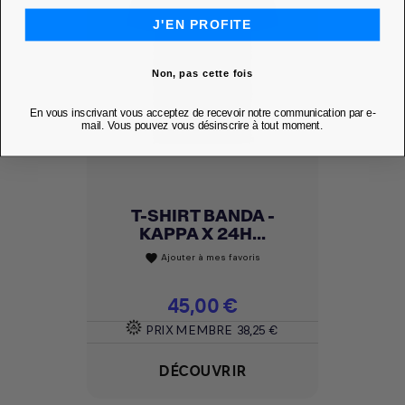
J'EN PROFITE
Non, pas cette fois
En vous inscrivant vous acceptez de recevoir notre communication par e-
mail. Vous pouvez vous désinscrire à tout moment.
T-SHIRT BANDA -
KAPPA X 24H...
Ajouter à mes favoris
favorite
Prix
45,00 €
PRIX MEMBRE
38,25 €
DÉCOUVRIR