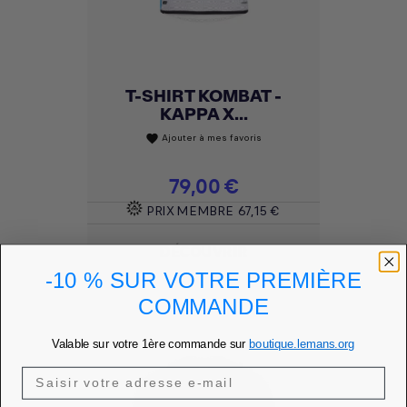
T-SHIRT KOMBAT -
KAPPA X...
Ajouter à mes favoris
favorite
Prix
79,00 €
PRIX MEMBRE
67,15 €
DÉCOUVRIR
-10 % SUR VOTRE PREMIÈRE
COMMANDE
Valable sur votre 1ère commande sur
boutique.lemans.org