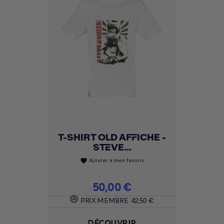
T-SHIRT OLD AFFICHE -
STEVE...
Ajouter à mes favoris
favorite
Prix
50,00 €
PRIX MEMBRE
42,50 €
DÉCOUVRIR