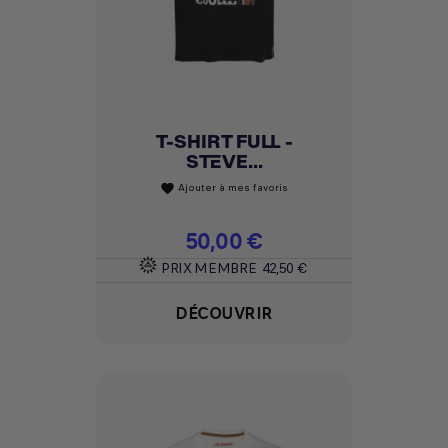
T-SHIRT FULL -
STEVE...
Ajouter à mes favoris
favorite
Prix
50,00 €
PRIX MEMBRE
42,50 €
DÉCOUVRIR