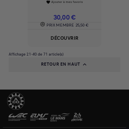
Ajouter à mes favoris
favorite
Prix
30,00 €
PRIX MEMBRE
25,50 €
DÉCOUVRIR
Affichage 21-40 de 71 article(s)
RETOUR EN HAUT
