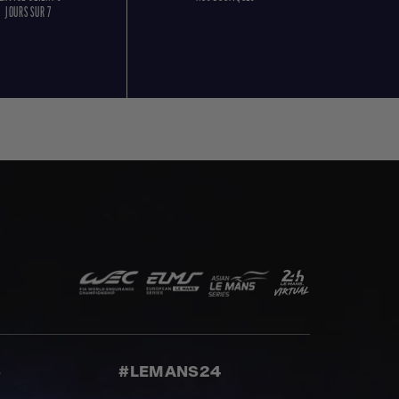
JOURS SUR 7
S
#LEMANS24