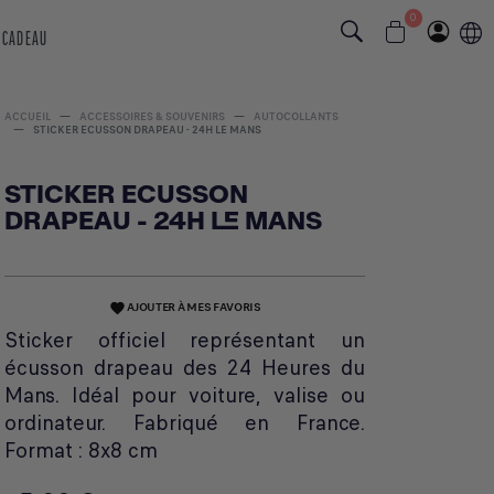
0
 CADEAU
ACCUEIL
ACCESSOIRES & SOUVENIRS
AUTOCOLLANTS
STICKER ECUSSON DRAPEAU - 24H LE MANS
STICKER ECUSSON
DRAPEAU - 24H LE MANS
AJOUTER À MES FAVORIS
favorite
Sticker officiel représentant un
écusson drapeau des 24 Heures du
Mans. Idéal pour voiture, valise ou
ordinateur. Fabriqué en France.
Format : 8x8 cm