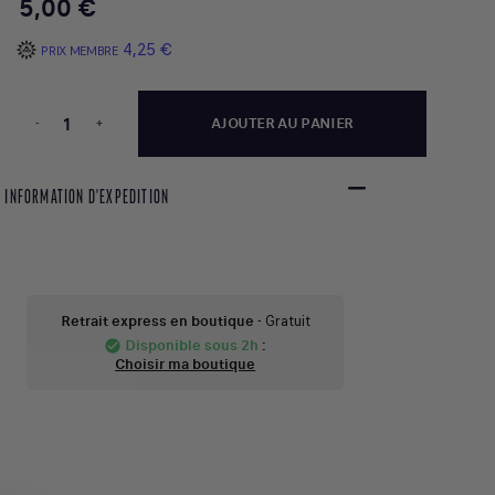
5,00 €
4,25 €
PRIX MEMBRE
-
+
AJOUTER AU PANIER
INFORMATION D'EXPEDITION
Retrait express en boutique
- Gratuit
Disponible sous 2h
:
check_circle
Choisir ma boutique