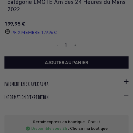
catégorie LMGTE Am des 24 Heures du Mans
2022.
199,95 €
PRIX MEMBRE
179,96 €
-
+
AJOUTER AU PANIER
PAIEMENT EN 3X AVEC ALMA
INFORMATION D'EXPEDITION
Retrait express en boutique
- Gratuit
Disponible sous 2h
:
Choisir ma boutique
check_circle